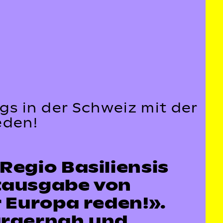
s in der Schweiz mit der
reden!
Regio Basiliensis
stausgabe von
r Europa reden!».
bürgernah und