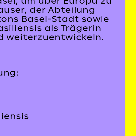
sel, um über Europa zu
user, der Abteilung
ons Basel-Stadt sowie
siliensis als Trägerin
d weiterzuentwickeln.
ung:
iensis