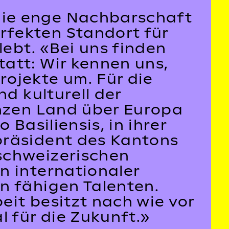
die enge Nachbarschaft
rfekten Standort für
lebt. «Bei uns finden
att: Wir kennen uns,
ojekte um. Für die
d kulturell der
anzen Land über Europa
Basiliensis, in ihrer
präsident des Kantons
schweizerischen
n internationaler
n fähigen Talenten.
eit besitzt nach wie vor
l für die Zukunft.»