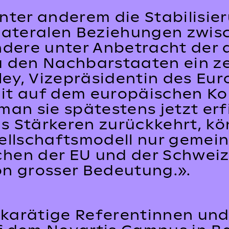
nter anderem die Stabilisie
lateralen Beziehungen zwis
ondere unter Anbetracht der
 den Nachbarstaaten ein zen
rley, Vizepräsidentin des Eu
it auf dem europäischen Ko
an sie spätestens jetzt erfi
 Stärkeren zurückkehrt, kö
ellschaftsmodell nur gemei
hen der EU und der Schweiz
von grosser Bedeutung.».
karätige Referentinnen und 