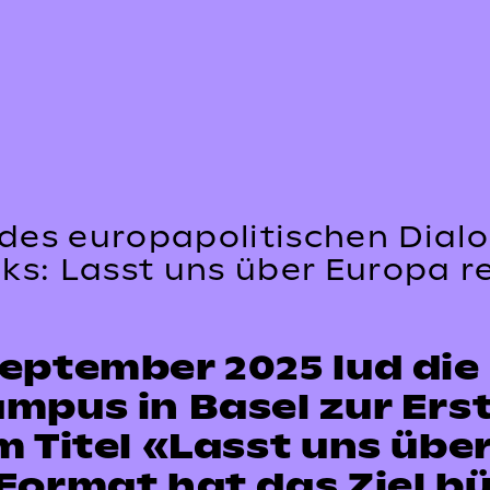
es europapolitischen Dialog
ks: Lasst uns über Europa 
eptember 2025 lud die 
ampus in Basel zur Er
m Titel «Lasst uns übe
Format hat das Ziel 