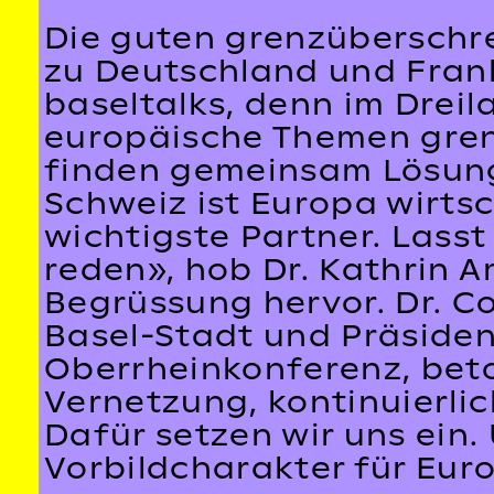
Die guten grenzüberschr
zu Deutschland und Fran
baseltalks, denn im Dreil
europäische Themen grenz
finden gemeinsam Lösung
Schweiz ist Europa wirtsc
wichtigste Partner. Lass
reden», hob Dr. Kathrin Am
Begrüssung hervor. Dr. C
Basel-Stadt und Präside
Oberrheinkonferenz, beto
Vernetzung, kontinuierli
Dafür setzen wir uns ein
Vorbildcharakter für Euro