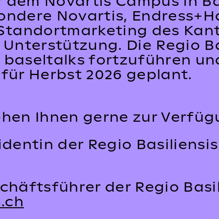
f dem Novartis Campus in Ba
ondere Novartis, Endress+Ha
tandortmarketing des Kant
 Unterstützung. Die Regio Ba
 baseltalks fortzuführen un
 für Herbst 2026 geplant.
ehen Ihnen gerne zur Verfüg
identin der Regio Basiliensis
chäftsführer der Regio Basil
.ch