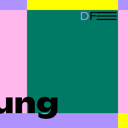
D
F
lung