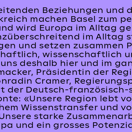
eitenden Beziehungen und 
kreich machen Basel zum pe
and wird Europa im Alltag ge
überschreitend im Alltag st
en und setzen zusammen Pr
haftlich, wissenschaftlich un
t uns deshalb hier und im g
acker, Präsidentin der Regio 
onradin Cramer, Regierungs
nt der Deutsch-französisch-
nte: «Unsere Region lebt vo
chem Wissenstransfer und vo
. Unsere starke Zusammenarb
pa und ein grosses Potenzia