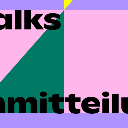
alks
mittei